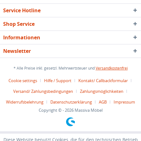
Service Hotline
Shop Service
Informationen
Newsletter
* Alle Preise inkl. gesetzl. Mehrwertsteuer und
Versandkostenfrei
Cookie settings
Hilfe / Support
Kontakt/ Callbackformular
Versand/ Zahlungsbedingungen
Zahlungsmöglichkeiten
Widerrufsbelehrung
Datenschutzerklärung
AGB
Impressum
Copyright © - 2026 Massiva Möbel
Diese Website benutzt Cookies, die für den technischen Betrieb
Diese Website benutzt Cookies, die für den technischen Betrieb