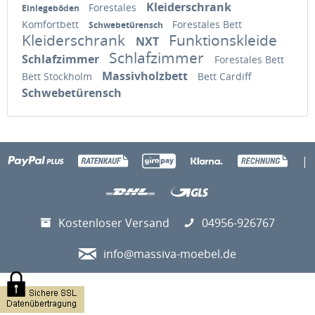
Kleiderschrank
Forestales
Einlegeböden
Komfortbett
Forestales Bett
Schwebetürensch
Kleiderschrank
Funktionskleide
NXT
Schlafzimmer
Schlafzimmer
Forestales Bett
Massivholzbett
Bett Stockholm
Bett Cardiff
Schwebetürensch
|
Kostenloser Versand
04956-926767
info@massiva-moebel.de