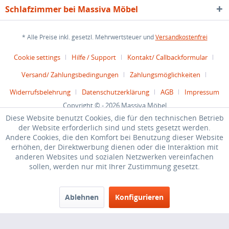
Schlafzimmer bei Massiva Möbel
* Alle Preise inkl. gesetzl. Mehrwertsteuer und
Versandkostenfrei
Cookie settings
Hilfe / Support
Kontakt/ Callbackformular
Versand/ Zahlungsbedingungen
Zahlungsmöglichkeiten
Widerrufsbelehrung
Datenschutzerklärung
AGB
Impressum
Copyright © - 2026 Massiva Möbel
Diese Website benutzt Cookies, die für den technischen Betrieb
Diese Website benutzt Cookies, die für den technischen Betrieb
der Website erforderlich sind und stets gesetzt werden.
der Website erforderlich sind und stets gesetzt werden.
Andere Cookies, die den Komfort bei Benutzung dieser Website
Andere Cookies, die den Komfort bei Benutzung dieser Website
erhöhen, der Direktwerbung dienen oder die Interaktion mit
erhöhen, der Direktwerbung dienen oder die Interaktion mit
anderen Websites und sozialen Netzwerken vereinfachen
anderen Websites und sozialen Netzwerken vereinfachen
sollen, werden nur mit Ihrer Zustimmung gesetzt.
sollen, werden nur mit Ihrer Zustimmung gesetzt.
Ablehnen
Ablehnen
Konfigurieren
Konfigurieren