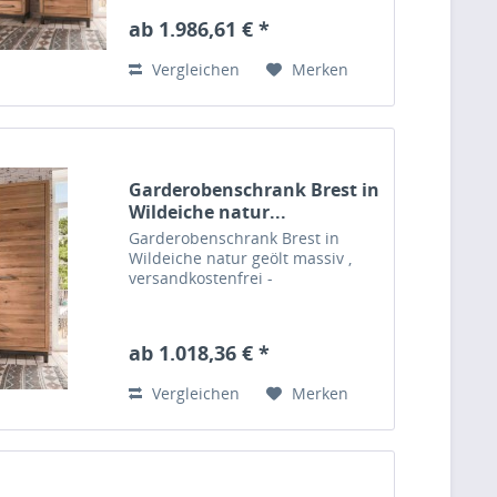
ab 1.986,61 € *
Vergleichen
Merken
Garderobenschrank Brest in
Wildeiche natur...
Garderobenschrank Brest in
Wildeiche natur geölt massiv ,
versandkostenfrei -
ab 1.018,36 € *
Vergleichen
Merken