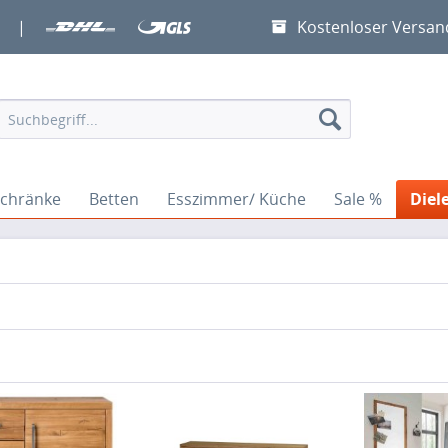
|
Kostenloser Versan
chränke
Betten
Esszimmer/ Küche
Sale %
Diel