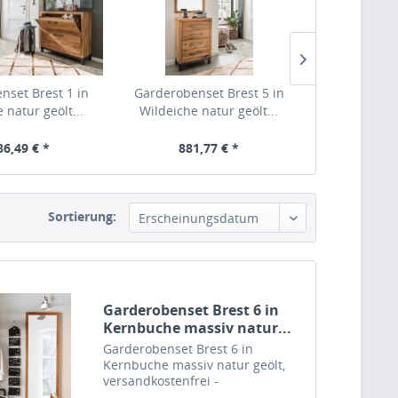
nset Brest 1 in
Garderobenset Brest 5 in
Garderobens
 natur geölt...
Wildeiche natur geölt...
Wildeiche 
86,49 € *
881,77 € *
ab 1.9
Sortierung:
Garderobenset Brest 6 in
Kernbuche massiv natur...
Garderobenset Brest 6 in
Kernbuche massiv natur geölt,
versandkostenfrei -