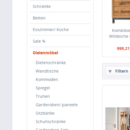
Schränke
Betten
Esszimmer/ Küche
Kombiko
Wildeiche 
Sale %
998,21
Dielenmöbel
Dielenschränke
Wandtische
Filtern
Kommoden
Spiegel
Truhen
Garderoben/-paneele
Sitzbänke
Schuhschränke
Garderoben-Sets