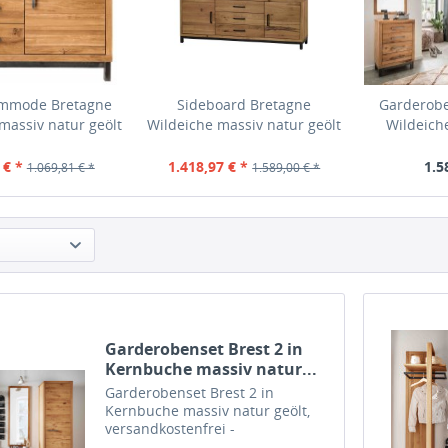
mmode Bretagne
Sideboard Bretagne
Garderobe
massiv natur geölt
Wildeiche massiv natur geölt
Wildeiche
 € *
1.418,97 € *
1.5
1.069,81 € *
1.589,00 € *
Garderobenset Brest 2 in
Kernbuche massiv natur...
Garderobenset Brest 2 in
Kernbuche massiv natur geölt,
versandkostenfrei -