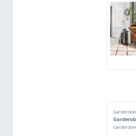
Garderobe
Gardero
Garderobe