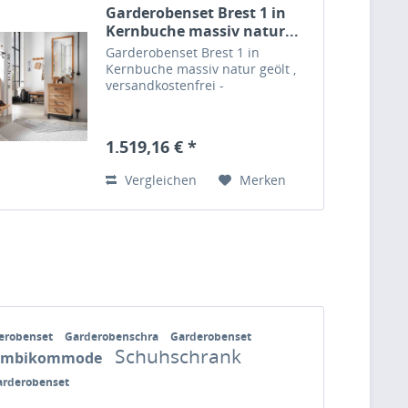
Garderobenset Brest 1 in
Kernbuche massiv natur...
Garderobenset Brest 1 in
Kernbuche massiv natur geölt ,
versandkostenfrei -
1.519,16 € *
Vergleichen
Merken
erobenset
Garderobenschra
Garderobenset
Schuhschrank
ombikommode
arderobenset