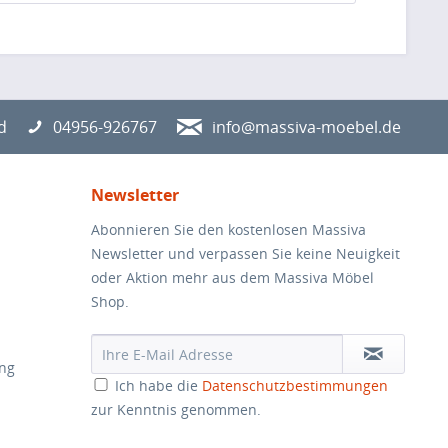
d
04956-926767
info@massiva-moebel.de
Newsletter
Abonnieren Sie den kostenlosen Massiva
Newsletter und verpassen Sie keine Neuigkeit
oder Aktion mehr aus dem Massiva Möbel
Shop.
ung
Ich habe die
Datenschutzbestimmungen
zur Kenntnis genommen.