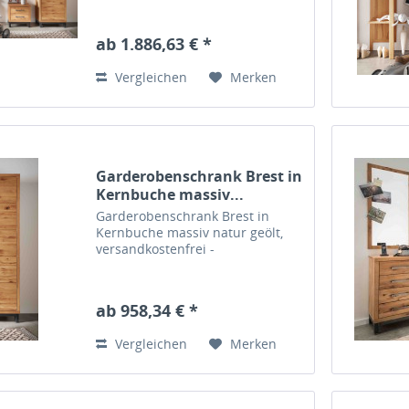
ab 1.886,63 € *
Vergleichen
Merken
Garderobenschrank Brest in
Kernbuche massiv...
Garderobenschrank Brest in
Kernbuche massiv natur geölt,
versandkostenfrei -
ab 958,34 € *
Vergleichen
Merken