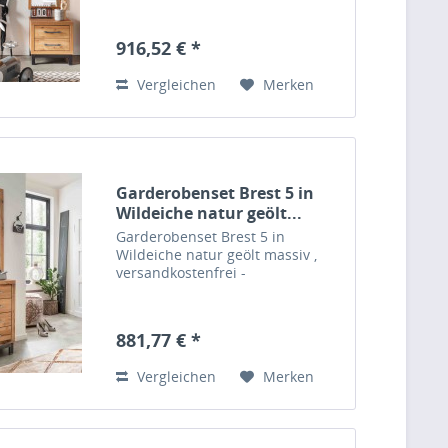
916,52 € *
Vergleichen
Merken
Garderobenset Brest 5 in
Wildeiche natur geölt...
Garderobenset Brest 5 in
Wildeiche natur geölt massiv ,
versandkostenfrei -
881,77 € *
Vergleichen
Merken