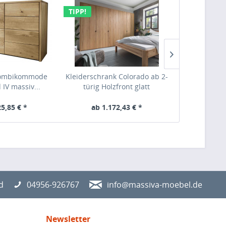
TIPP!
TIPP!
Kombikommode
Kleiderschrank Colorado ab 2-
Kleiderschr
 IV massiv...
türig Holzfront glatt
türig Ho
25,85 € *
ab 1.172,43 € *
ab 2.
d
04956-926767
info@massiva-moebel.de
Newsletter