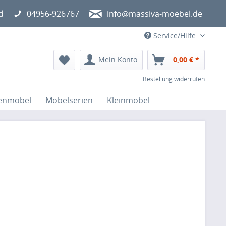
d
04956-926767
info@massiva-moebel.de
Service/Hilfe
Mein Konto
0,00 € *
Bestellung widerrufen
lenmöbel
Möbelserien
Kleinmöbel