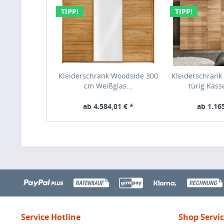
TIPP!
TIPP!
Kleiderschrank Woodside 300
Kleiderschrank 
cm Weißglas...
türig Kass
ab 4.584,01 € *
ab 1.165
Service Hotline
Shop Servi