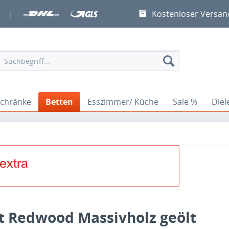
|
Kostenloser Versan
chränke
Betten
Esszimmer/ Küche
Sale %
Die
t Redwood Massivholz geölt