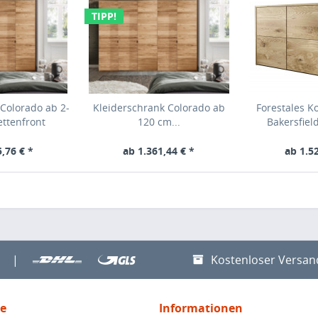
TIPP!
Colorado ab 2-
Kleiderschrank Colorado ab
Forestales 
ettenfront
120 cm...
Bakersfield
,76 € *
ab 1.361,44 € *
ab 1.5
|
Kostenloser Versan
ce
Informationen