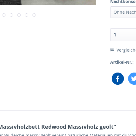
Nachtkonsol
Vergleic
Artikel-Nr.:
Massivholzbett Redwood Massivholz geölt"
r Wildeiche massiv geölt
vereint natürliche Materialien mit durchd