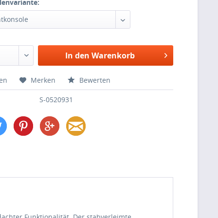
envariante:
In den
Warenkorb
hen
Merken
Bewerten
S-0520931
achter Funktionalität. Der stabverleimte