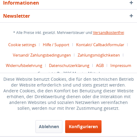
Informationen
Newsletter
* Alle Preise inkl. gesetzl. Mehrwertsteuer und
Versandkostenfrei
Cookie settings
Hilfe / Support
Kontakt/ Callbackformular
Versand/ Zahlungsbedingungen
Zahlungsmöglichkeiten
Widerrufsbelehrung
Datenschutzerklärung
AGB
Impressum
Copyright © - 2026 Massiva Möbel
Diese Website benutzt Cookies, die für den technischen Betrieb
Diese Website benutzt Cookies, die für den technischen Betrieb
der Website erforderlich sind und stets gesetzt werden.
der Website erforderlich sind und stets gesetzt werden.
Andere Cookies, die den Komfort bei Benutzung dieser Website
Andere Cookies, die den Komfort bei Benutzung dieser Website
erhöhen, der Direktwerbung dienen oder die Interaktion mit
erhöhen, der Direktwerbung dienen oder die Interaktion mit
anderen Websites und sozialen Netzwerken vereinfachen
anderen Websites und sozialen Netzwerken vereinfachen
sollen, werden nur mit Ihrer Zustimmung gesetzt.
sollen, werden nur mit Ihrer Zustimmung gesetzt.
Ablehnen
Ablehnen
Konfigurieren
Konfigurieren