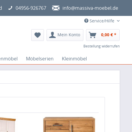
d
04956-926767
info@massiva-moebel.de
Service/Hilfe
Mein Konto
0,00 € *
Bestellung widerrufen
enmöbel
Möbelserien
Kleinmöbel