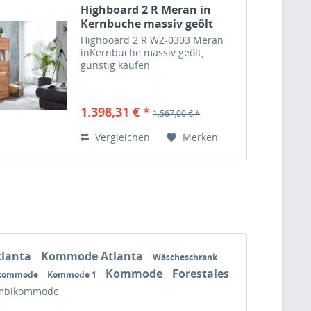
Highboard 2 R Meran in
Kernbuche massiv geölt
Highboard 2 R WZ-0303 Meran
inKernbuche massiv geölt,
günstig kaufen
1.398,31 € *
1.567,00 € *
Vergleichen
Merken
lanta
Kommode Atlanta
Wäscheschrank
Kommode
Forestales
kommode
Kommode 1
mbikommode