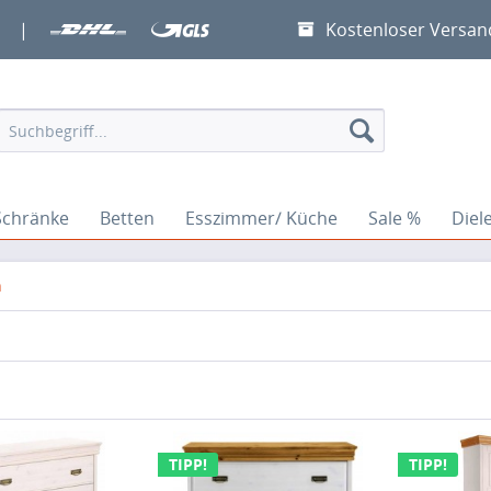
|
Kostenloser Versan
Schränke
Betten
Esszimmer/ Küche
Sale %
Diel
n
TIPP!
TIPP!