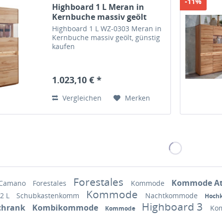
-11%
Highboard 1 L Meran in
Kernbuche massiv geölt
Highboard 1 L WZ-0303 Meran in
Kernbuche massiv geölt, günstig
kaufen
1.023,10 € *
Vergleichen
Merken
Forestales
Kommode At
Camano
Forestales
Kommode
Kommode
 2 L
Schubkastenkomm
Nachtkommode
Hoch
Highboard 3
chrank
Kombikommode
Ko
Kommode