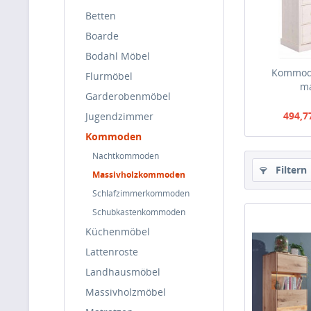
Betten
Boarde
Bodahl Möbel
Kommode
Flurmöbel
ma
Garderobenmöbel
494,7
Jugendzimmer
Kommoden
Nachtkommoden
Filtern
Massivholzkommoden
Schlafzimmerkommoden
Schubkastenkommoden
Küchenmöbel
Lattenroste
Landhausmöbel
Massivholzmöbel