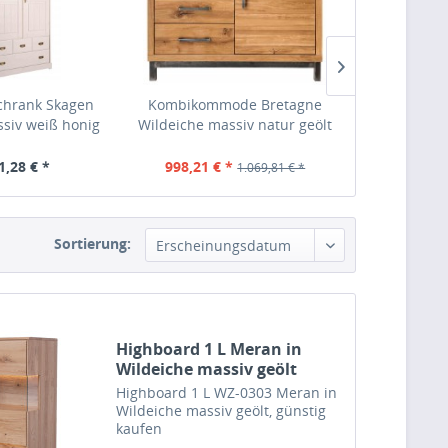
chrank Skagen
Kombikommode Bretagne
Schubla
ssiv weiß honig
Wildeiche massiv natur geölt
Bretagne Wild
1,28 € *
998,21 € *
738,68 €
1.069,81 € *
Sortierung:
Highboard 1 L Meran in
Wildeiche massiv geölt
Highboard 1 L WZ-0303 Meran in
Wildeiche massiv geölt, günstig
kaufen