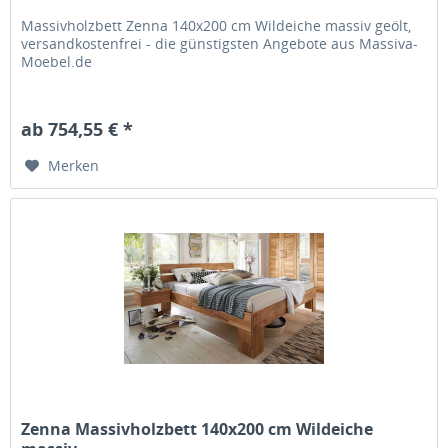
Massivholzbett Zenna 140x200 cm Wildeiche massiv geölt,
versandkostenfrei - die günstigsten Angebote aus Massiva-
Moebel.de
ab 754,55 € *
Merken
Zenna Massivholzbett 140x200 cm Wildeiche