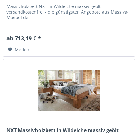
Massivholzbett NXT in Wildeiche massiv geölt,
versandkostenfrei - die günstigsten Angebote aus Massiva-
Moebel.de
ab 713,19 € *
Merken
NXT Massivholzbett in Wildeiche massiv geölt