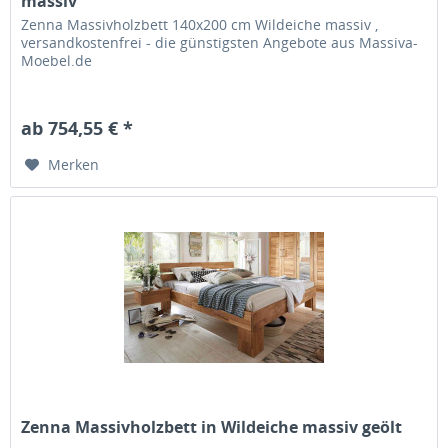
massiv
Zenna Massivholzbett 140x200 cm Wildeiche massiv ,
versandkostenfrei - die günstigsten Angebote aus Massiva-
Moebel.de
ab 754,55 € *
Merken
Zenna Massivholzbett in Wildeiche massiv geölt