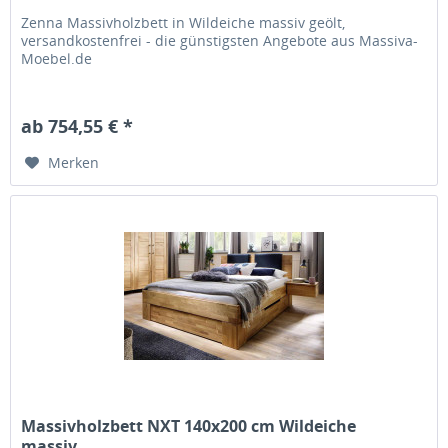
Zenna Massivholzbett in Wildeiche massiv geölt,
versandkostenfrei - die günstigsten Angebote aus Massiva-
Moebel.de
ab 754,55 € *
Merken
Massivholzbett NXT 140x200 cm Wildeiche
massiv...