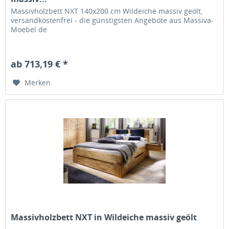
Massivholzbett NXT 140x200 cm Wildeiche massiv geölt,
versandkostenfrei - die günstigsten Angebote aus Massiva-
Moebel.de
ab 713,19 € *
Merken
Massivholzbett NXT in Wildeiche massiv geölt