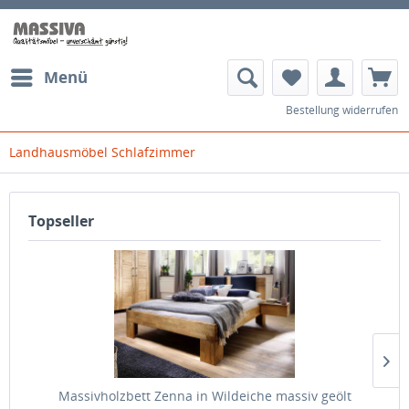
Menü
Bestellung widerrufen
Landhausmöbel Schlafzimmer
Topseller
Massivholzbett Zenna in Wildeiche massiv geölt