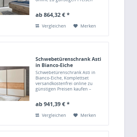
kaufen – Massiva Möbel.de
ab 864,32 € *
Vergleichen
Merken
Schwebetürenschrank Asti
in Bianco-Eiche
Schwebetürenschrank Asti in
Bianco-Eiche, Komplettset
versandkostenfrei online zu
günstigen Preisen kaufen –
Massiva Möbel.de
ab 941,39 € *
Vergleichen
Merken