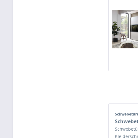
Schwebetür
Schwebe
Schwebetü
Kleidersch