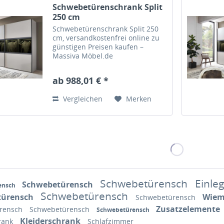
Schwebetürenschrank Split
250 cm
Schwebetürenschrank Split 250
cm, versandkostenfrei online zu
günstigen Preisen kaufen –
Massiva Möbel.de
ab 988,01 € *
Vergleichen
Merken
Schwebetürensch
Einl
Schwebetürensch
ensch
Schwebetürensch
türensch
Wie
Schwebetürensch
Zusatzelemente
rensch
Schwebetürensch
Schwebetürensch
Kleiderschrank
rank
Schlafzimmer