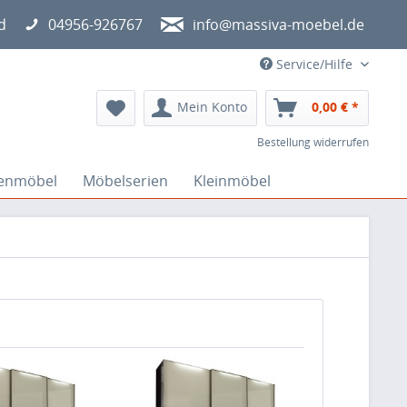
d
04956-926767
info@massiva-moebel.de
Service/Hilfe
Mein Konto
0,00 € *
Bestellung widerrufen
lenmöbel
Möbelserien
Kleinmöbel