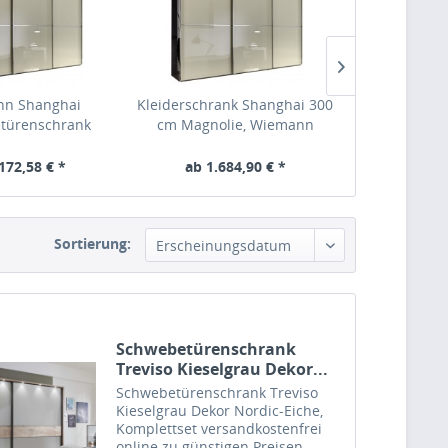
n Shanghai
Kleiderschrank Shanghai 300
Kleidersch
türenschrank
cm Magnolie, Wiemann
Shanghai H
172,58 € *
ab 1.684,90 € *
ab 1.8
Sortierung:
Schwebetürenschrank
Treviso Kieselgrau Dekor...
Schwebetürenschrank Treviso
Kieselgrau Dekor Nordic-Eiche,
Komplettset versandkostenfrei
online zu günstigen Preisen