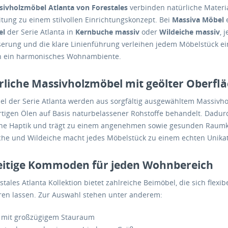
sivholzmöbel Atlanta von Forestales
verbinden natürliche Materia
itung zu einem stilvollen Einrichtungskonzept. Bei
Massiva Möbel
e
el
der Serie Atlanta in
Kernbuche massiv
oder
Wildeiche massiv
, 
erung und die klare Linienführung verleihen jedem Möbelstück ei
n ein harmonisches Wohnambiente.
liche Massivholzmöbel mit geölter Oberfl
el der Serie Atlanta werden aus sorgfältig ausgewähltem Massivhol
tigen Ölen auf Basis naturbelassener Rohstoffe behandelt. Dadurch
che Haptik und trägt zu einem angenehmen sowie gesunden Raumkl
he und Wildeiche macht jedes Möbelstück zu einem echten Unikat
seitige Kommoden für jeden Wohnbereich
stales Atlanta Kollektion bietet zahlreiche Beimöbel, die sich flex
eren lassen. Zur Auswahl stehen unter anderem:
s mit großzügigem Stauraum