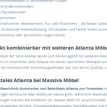
stenkommoden in verschiedenen Größen
und große Kommoden
e Nachtkonsolen
e Anrichten
chlafzimmer, Wohnbereich, Flur oder Esszimmer – die Möbel über
e funktionale Innenaufteilung. Schubladen und Fächer bieten ausrei
essoires oder persönliche Gegenstände.
ekt kombinierbar mit weiteren Atlanta Möb
möbel der Serie Atlanta lassen sich hervorragend mit weiteren Mas
s im Esszimmer setzt Atlanta mit seiner natürlichen Holzoptik und
 ein harmonisches Einrichtungskonzept, das sich durch Qualität, L
tales Atlanta bei Massiva Möbel
n
Massivholz-Kommoden und Beimöbeln Atlanta von Forestales
en
iger Kernbuche oder Wildeiche massiv geölt. Natürliche Materialie
ungen machen die Kollektion zur idealen Wahl für anspruchsvolle
ochwertige Vertikos, Schubkastenkommoden, Nachtkonsolen und Anr