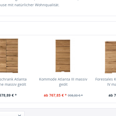
ause mit natürlicher Wohnqualität.
chrank Atlanta
Kommode Atlanta III massiv
Forestales
he massiv geölt
geölt
IV ma
578,89 € *
ab 767,85 € *
ab 7
998,00 € *