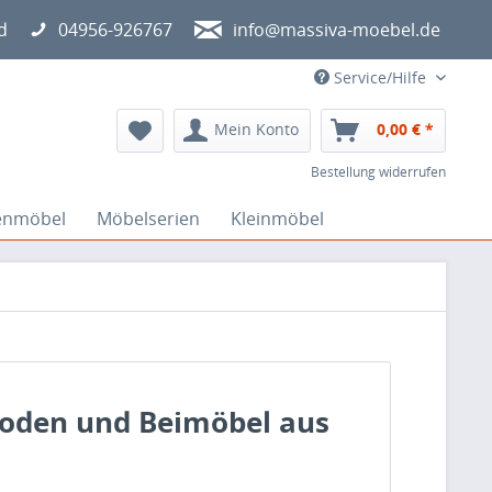
d
04956-926767
info@massiva-moebel.de
Service/Hilfe
Mein Konto
0,00 € *
Bestellung widerrufen
enmöbel
Möbelserien
Kleinmöbel
moden und Beimöbel aus