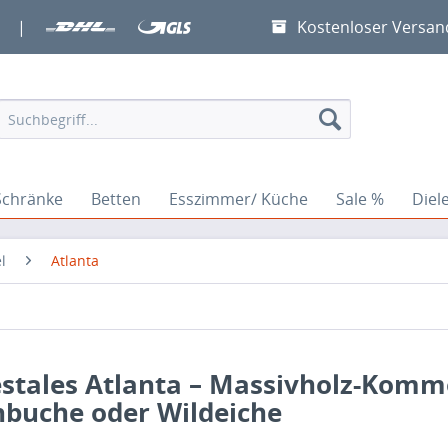
|
Kostenloser Versan
Schränke
Betten
Esszimmer/ Küche
Sale %
Diel
l
Atlanta
estales Atlanta – Massivholz-Kom
nbuche oder Wildeiche