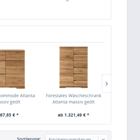
 Kommode Atlanta
Forestales Wäscheschrank
Wäschesch
ssiv geölt
Atlanta massiv geölt
Kernbuche 
67,85 € *
ab 1.321,49 € *
1.32
Sortierung: