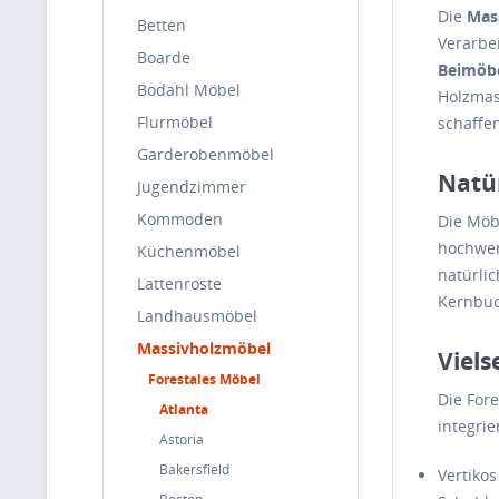
Die
Mas
Betten
Verarbe
Boarde
Beimöb
Bodahl Möbel
Holzmas
Flurmöbel
schaffe
Garderobenmöbel
Natür
Jugendzimmer
Kommoden
Die Möb
hochwer
Küchenmöbel
natürli
Lattenroste
Kernbuc
Landhausmöbel
Massivholzmöbel
Viel
Forestales Möbel
Die Fore
Atlanta
integri
Astoria
Bakersfield
Vertiko