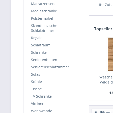
Matratzensets
Ihr Zuh
Mediaschränke
Polstermöbel
Skandinavische
Topseller
Schlafzimmer
Regale
Schlafraum
Schränke
Seniorenbetten
Seniorenschlafzimmer
Sofas
Wäsches
Stühle
Wildeic
Tische
1.
TV Schränke
Vitrinen
Wohnwände
Filtern