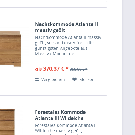
Nachtkommode Atlanta II
massiv geölt
Nachtkommode Atlanta II massiv
geölt, versandkostenfrei - die
günstigsten Angebote aus
Massiva-Moebel.de
ab 370,37 € *
398,00 € *
Vergleichen
Merken
Forestales Kommode
Atlanta III Wildeiche
massiv...
Forestales Kommode Atlanta III
Wildeiche massiv geölt,