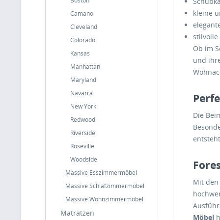
Boston
Schubka
kleine 
Camano
elegant
Cleveland
stilvoll
Colorado
Ob im S
Kansas
und ihr
Manhattan
Wohnacc
Maryland
Navarra
Perf
New York
Die Bei
Redwood
Besonder
Riverside
entsteht
Roseville
Woodside
Fores
Massive Esszimmermöbel
Mit de
Massive Schlafzimmermöbel
hochwert
Massive Wohnzimmermöbel
Ausführ
Matratzen
Möbel
h