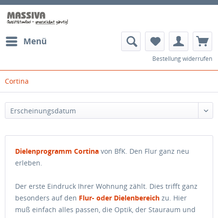
Menü
Bestellung widerrufen
Cortina
Dielenprogramm Cortina
von BfK. Den Flur ganz neu
erleben.
Der erste Eindruck Ihrer Wohnung zählt. Dies trifft ganz
besonders auf den
Flur- oder Dielenbereich
zu. Hier
muß einfach alles passen, die Optik, der Stauraum und