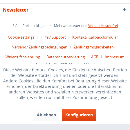
Newsletter
* Alle Preise inkl. gesetzl. Mehrwertsteuer und
Versandkostenfrei
Cookie settings
Hilfe / Support
Kontakt/ Callbackformular
Versand/ Zahlungsbedingungen
Zahlungsmöglichkeiten
Widerrufsbelehrung
Datenschutzerklärung
AGB
Impressum
Copyright © - 2026 Massiva Möbel
Diese Website benutzt Cookies, die für den technischen Betrieb
Diese Website benutzt Cookies, die für den technischen Betrieb
der Website erforderlich sind und stets gesetzt werden.
der Website erforderlich sind und stets gesetzt werden.
Andere Cookies, die den Komfort bei Benutzung dieser Website
Andere Cookies, die den Komfort bei Benutzung dieser Website
erhöhen, der Direktwerbung dienen oder die Interaktion mit
erhöhen, der Direktwerbung dienen oder die Interaktion mit
anderen Websites und sozialen Netzwerken vereinfachen
anderen Websites und sozialen Netzwerken vereinfachen
sollen, werden nur mit Ihrer Zustimmung gesetzt.
sollen, werden nur mit Ihrer Zustimmung gesetzt.
Ablehnen
Ablehnen
Konfigurieren
Konfigurieren