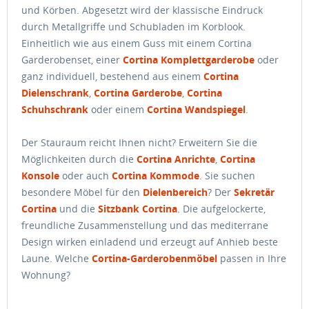
und Körben. Abgesetzt wird der klassische Eindruck
durch Metallgriffe und Schubladen im Korblook.
Einheitlich wie aus einem Guss mit einem Cortina
Garderobenset, einer
Cortina Komplettgarderobe
oder
ganz individuell, bestehend aus einem
Cortina
Dielenschrank
,
Cortina Garderobe
,
Cortina
Schuhschrank
oder einem
Cortina Wandspiegel
.
Der Stauraum reicht Ihnen nicht? Erweitern Sie die
Möglichkeiten durch die
Cortina Anrichte
,
Cortina
Konsole
oder auch
Cortina Kommode
. Sie suchen
besondere Möbel für den
Dielenbereich
? Der
Sekretär
Cortina
und die
Sitzbank Cortina
. Die aufgelockerte,
freundliche Zusammenstellung und das mediterrane
Design wirken einladend und erzeugt auf Anhieb beste
Laune. Welche
Cortina-Garderobenmöbel
passen in Ihre
Wohnung?