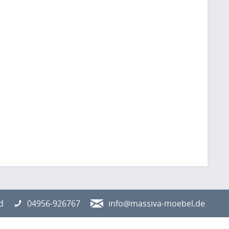
d
04956-926767
info@massiva-moebel.de