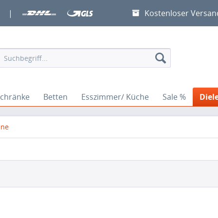
|
Kostenloser Versan
chränke
Betten
Esszimmer/ Küche
Sale %
Diel
ine