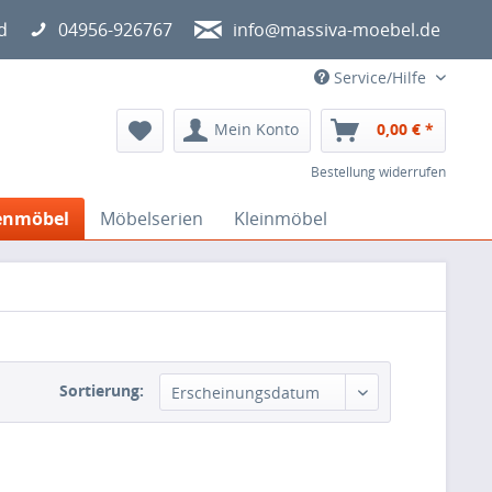
d
04956-926767
info@massiva-moebel.de
Service/Hilfe
Mein Konto
0,00 € *
Bestellung widerrufen
enmöbel
Möbelserien
Kleinmöbel
Sortierung: