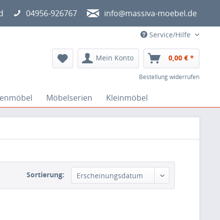
d
04956-926767
info@massiva-moebel.de
Service/Hilfe
Mein Konto
0,00 € *
Bestellung widerrufen
lenmöbel
Möbelserien
Kleinmöbel
Sortierung: