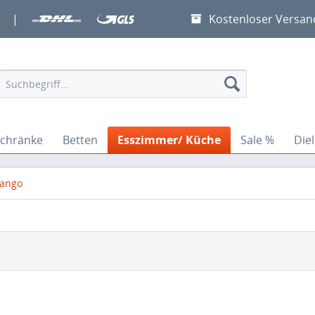
|
Kostenloser Versan
chränke
Betten
Esszimmer/ Küche
Sale %
Die
Mango