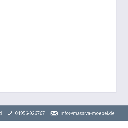
d
04956-926767
info@massiva-moebel.de